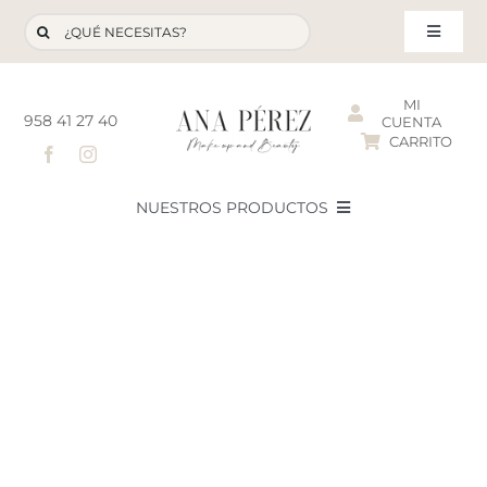
Saltar
Buscar:
al
Toggle
contenido
Navigat
MI
958 41 27 40
CUENTA
CARRITO
T
NUESTROS PRODUCTOS
NOVEDADES
NUESTROS FAVORITOS
LOTES PROMOCIONALES
LIQUIDACIÓN