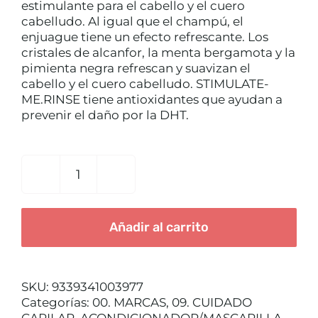
estimulante para el cabello y el cuero
CUIDADO CAPILAR
cabelludo. Al igual que el champú, el
enjuague tiene un efecto refrescante. Los
cristales de alcanfor, la menta bergamota y la
pimienta negra refrescan y suavizan el
cabello y el cuero cabelludo. STIMULATE-
ME.RINSE tiene antioxidantes que ayudan a
prevenir el daño por la DHT.
STIMULATE
ME
RINSE
Añadir al carrito
250ML
KEVIN
MURPHY
cantidad
SKU:
9339341003977
Categorías:
00. MARCAS
,
09. CUIDADO