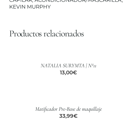
CAPILAR
,
ACONDICIONADOR/MASCARILLA
,
KEVIN MURPHY
Productos relacionados
AÑADIR
AL
CARRITO
/
NATALIA SURYMTA | Nº11
DETALLES
13,00
€
AÑADIR
AL
CARRITO
/
Matificador Pre-Base de maquillaje
DETALLES
33,99
€
AÑADIR
AL