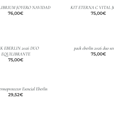
LIBRIUM JOYERO NAVIDAD
KIT ETERNA C VITAL 
76,00
€
75,00
€
AÑADIR
AL
CARRITO
/
K EBERLIN 2026 DUO
pack eberlin 2026 duo sen
DETALLES
EQUILIBRANTE
75,00
€
75,00
€
rmoprotector Esencial Eberlin
29,52
€