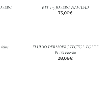
JOYERO
KIT T-5 JOYERO NAVIDAD
75,00
€
AÑADIR
AL
CARRITO
/
sitive
FLUIDO DERMOPROTECTOR FORTE
DETALLES
PLUS Eberlin
28,06
€