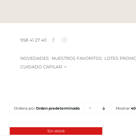
Saltar
al
contenido
958 41 27 40
NOVEDADES
NUESTROS FAVORITOS
LOTES PROM
CUIDADO CAPILAR
Ordena por
Orden predeterminado
Mostrar
40
AÑADIR
AL
Sin stock
DETALLES
CARRITO