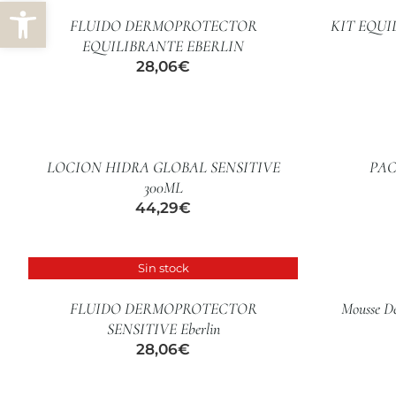
Abrir barra de herramientas
/
FLUIDO DERMOPROTECTOR
KIT EQUI
DETALLES
EQUILIBRANTE EBERLIN
28,06
€
AÑADIR
AÑADIR
AL
AL
CARRITO
CARRITO
/
/
LOCION HIDRA GLOBAL SENSITIVE
PAC
DETALLES
DETALLES
300ML
44,29
€
AÑADIR
AL
Sin stock
DETALLES
CARRITO
/
FLUIDO DERMOPROTECTOR
Mousse De
DETALLES
SENSITIVE Eberlin
28,06
€