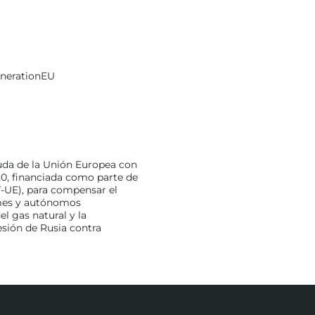
enerationEU
uda de la Unión Europea con
0, financiada como parte de
-UE), para compensar el
ymes y autónomos
l gas natural y la
esión de Rusia contra