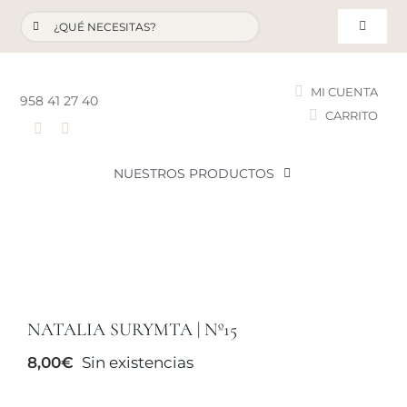
Saltar
Buscar:
al
Toggle
contenido
Navigat
MI CUENTA
958 41 27 40
CARRITO
T
NUESTROS PRODUCTOS
NOVEDADES
NUESTROS FAVORITOS
NATALIA SURYMTA | Nº15
LOTES PROMOCIONALES
8,00
€
Sin existencias
LIQUIDACIÓN