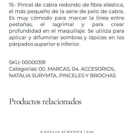
15- Pincel de cabra redondo de fibra elástica,
el más pequeño de la serie de pelo de cabra.
Es muy cómodo para marcar la línea entre
TRATAMIENTOS
pestañas, el lagrimal y para crear
profundidad en el maquillaje. Se utiliza para
aplicar y difuminar sombras y lápices en los
MAQUILLAJES
párpados superior e inferior.
ACCESORIOS
SKU:
00000391
Categorías:
00. MARCAS
,
04. ACCESORIOS
,
NATALIA SURYMTA
,
PINCELES Y BROCHAS
CUERPO Y BAÑO
SOLAR
Productos relacionados
AÑADIR
AL
HOMBRE
CARRITO
/
NATALIA SURYMTA | Nº8
DETALLES