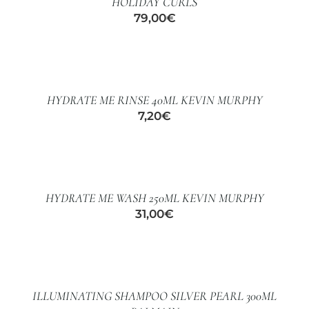
HOLIDAY CURLS
79,00
€
AÑADIR
AL
CARRITO
/
HYDRATE ME RINSE 40ML KEVIN MURPHY
DETALLES
7,20
€
AÑADIR
AL
CARRITO
/
HYDRATE ME WASH 250ML KEVIN MURPHY
DETALLES
31,00
€
AÑADIR
AL
CARRITO
/
ILLUMINATING SHAMPOO SILVER PEARL 300ML
DETALLES