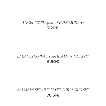
AÑADIR
AL
CARRITO
TRATAMIENTOS
/
ANGEL WASH 40ML KEVIN MURPHY
DETALLES
7,20
€
MAQUILLAJES
AÑADIR
AL
CARRITO
ACCESORIOS
/
BALANCING WASH 40ML KEVIN MURPHY
DETALLES
CUERPO Y BAÑO
6,90
€
AÑADIR
AL
SOLAR
CARRITO
/
BALMAIN SET ULTIMATE CURLS GIFTSET
DETALLES
HOMBRE
78,51
€
AÑADIR