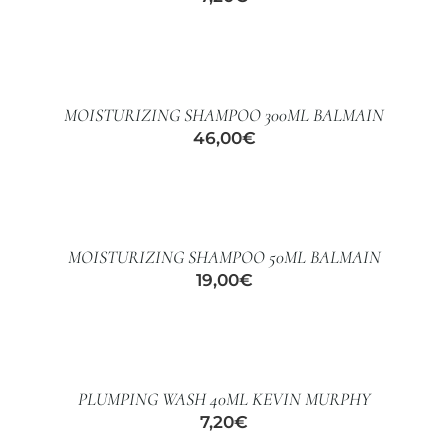
AÑADIR
AL
CARRITO
/
MOISTURIZING SHAMPOO 300ML BALMAIN
DETALLES
46,00
€
AÑADIR
AL
CARRITO
/
MOISTURIZING SHAMPOO 50ML BALMAIN
DETALLES
19,00
€
AÑADIR
AL
CARRITO
/
PLUMPING WASH 40ML KEVIN MURPHY
DETALLES
7,20
€