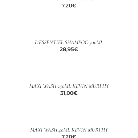
7,20
€
AÑADIR
AL
CARRITO
/
L`ESSENTIEL SHAMPOO 300ML
DETALLES
28,95
€
AÑADIR
AL
CARRITO
/
MAXI WASH 250ML KEVIN MURPHY
DETALLES
31,00
€
AÑADIR
AL
CARRITO
/
MAXI WASH 40ML KEVIN MURPHY
DETALLES
7,20
€