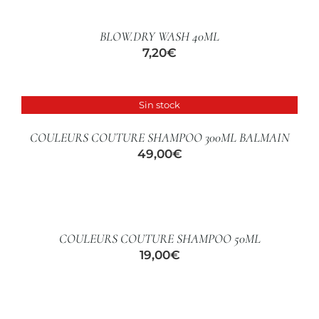
CARRITO
/
BLOW.DRY WASH 40ML
DETALLES
7,20
€
Sin stock
DETALLES
COULEURS COUTURE SHAMPOO 300ML BALMAIN
49,00
€
AÑADIR
AL
CARRITO
/
COULEURS COUTURE SHAMPOO 50ML
DETALLES
19,00
€
AÑADIR
AL
CARRITO