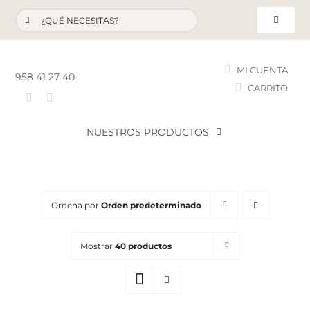
Saltar
Buscar:
al
Toggle
contenido
Navigat
MI CUENTA
958 41 27 40
CARRITO
T
NUESTROS PRODUCTOS
NOVEDADES
Ordena por
Orden predeterminado
NUESTROS FAVORITOS
Mostrar
40 productos
LOTES PROMOCIONALES
LIQUIDACIÓN