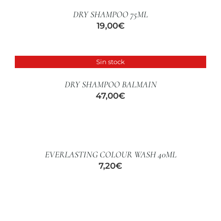
/
DRY SHAMPOO 75ML
DETALLES
19,00
€
Sin stock
DETALLES
DRY SHAMPOO BALMAIN
47,00
€
AÑADIR
AL
CARRITO
/
EVERLASTING COLOUR WASH 40ML
DETALLES
7,20
€
AÑADIR
AL
CARRITO
/