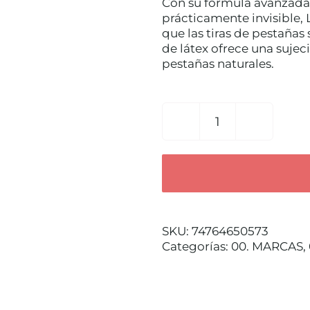
Con su fórmula avanzada
prácticamente invisible,
que las tiras de pestañas
de látex ofrece una sujeci
pestañas naturales.
Pegamento
de
pestañas
ARDELL
(Tono
oscuro)
cantidad
SKU:
74764650573
Categorías:
00. MARCAS
,