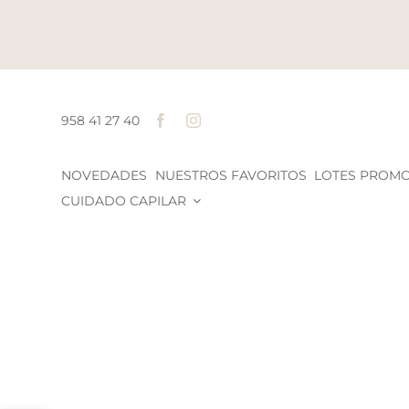
Saltar
al
contenido
958 41 27 40
NOVEDADES
NUESTROS FAVORITOS
LOTES PROM
CUIDADO CAPILAR