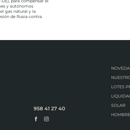
-UE), para compensar el
ymes y autónomos
l gas natural y la
esión de Rusia contra
NOVEDA
NUESTRO
LOTES 
LIQUIDA
SOLAR
958 41 27 40
HOMBR