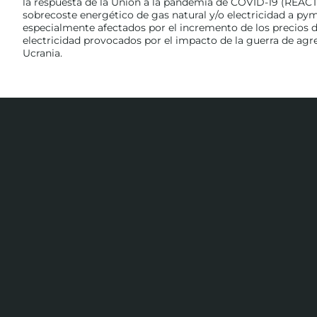
la respuesta de la Unión a la pandemia de COVID-19 (REACT
sobrecoste energético de gas natural y/o electricidad a p
especialmente afectados por el incremento de los precios de
electricidad provocados por el impacto de la guerra de agr
Ucrania.