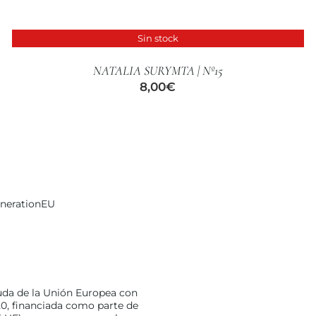
Sin stock
DETALLES
NATALIA SURYMTA | Nº15
8,00
€
enerationEU
uda de la Unión Europea con
0, financiada como parte de