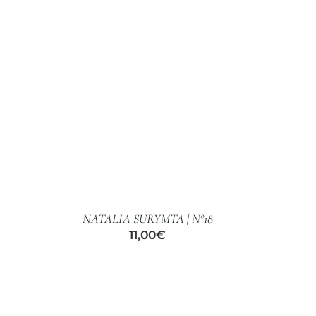
AÑADIR
AL
CARRITO
/
NATALIA SURYMTA | Nº18
DETALLES
11,00
€