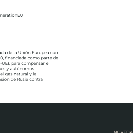
enerationEU
uda de la Unión Europea con
0, financiada como parte de
-UE), para compensar el
ymes y autónomos
l gas natural y la
esión de Rusia contra
NOVEDA