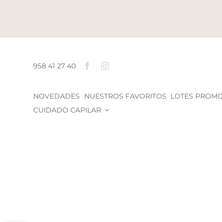
Saltar
al
contenido
958 41 27 40
NOVEDADES
NUESTROS FAVORITOS
LOTES PROM
CUIDADO CAPILAR