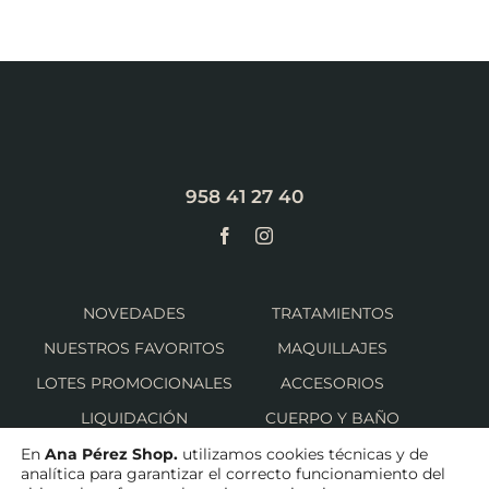
958 41 27 40
NOVEDADES
TRATAMIENTOS
NUESTROS FAVORITOS
MAQUILLAJES
LOTES PROMOCIONALES
ACCESORIOS
LIQUIDACIÓN
CUERPO Y BAÑO
SOLAR
CUIDADO CAPILAR
En
Ana Pérez Shop.
utilizamos cookies técnicas y de
analítica para garantizar el correcto funcionamiento del
HOMBRE