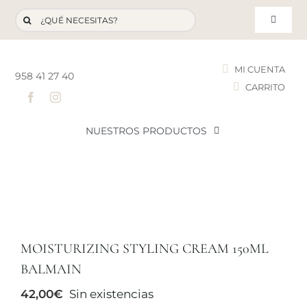
Saltar
Buscar:
al
Toggle
contenido
Navigat
MI CUENTA
958 41 27 40
CARRITO
T
NUESTROS PRODUCTOS
NOVEDADES
NUESTROS FAVORITOS
MOISTURIZING STYLING CREAM 150ML
LOTES PROMOCIONALES
BALMAIN
42,00
€
Sin existencias
LIQUIDACIÓN