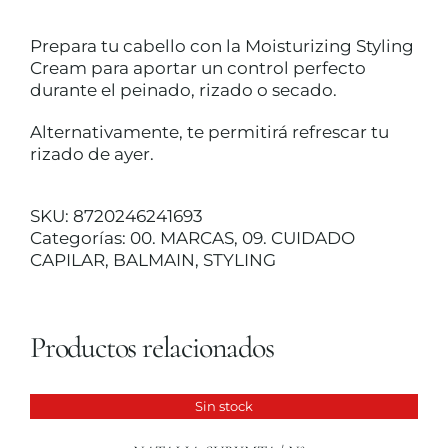
Prepara tu cabello con la Moisturizing Styling
TRATAMIENTOS
Cream para aportar un control perfecto
durante el peinado, rizado o secado.
MAQUILLAJES
Alternativamente, te permitirá refrescar tu
rizado de ayer.
ACCESORIOS
SKU:
8720246241693
Categorías:
00. MARCAS
,
09. CUIDADO
CUERPO Y BAÑO
CAPILAR
,
BALMAIN
,
STYLING
SOLAR
Productos relacionados
HOMBRE
Sin stock
DETALLES