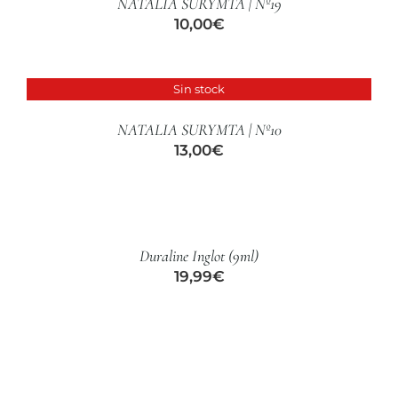
NATALIA SURYMTA | Nº19
CUIDADO CAPILAR
10,00
€
Sin stock
DETALLES
NATALIA SURYMTA | Nº10
13,00
€
AÑADIR
AL
CARRITO
/
Duraline Inglot (9ml)
DETALLES
19,99
€