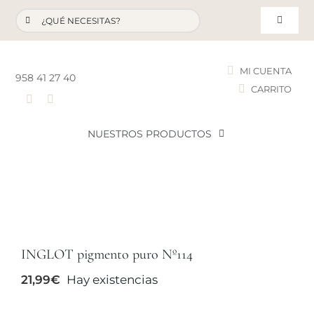
Saltar
Buscar:
al
Toggle
contenido
Navigat
MI CUENTA
958 41 27 40
CARRITO
T
NUESTROS PRODUCTOS
NOVEDADES
NUESTROS FAVORITOS
INGLOT pigmento puro Nº114
LOTES PROMOCIONALES
21,99
€
Hay existencias
LIQUIDACIÓN