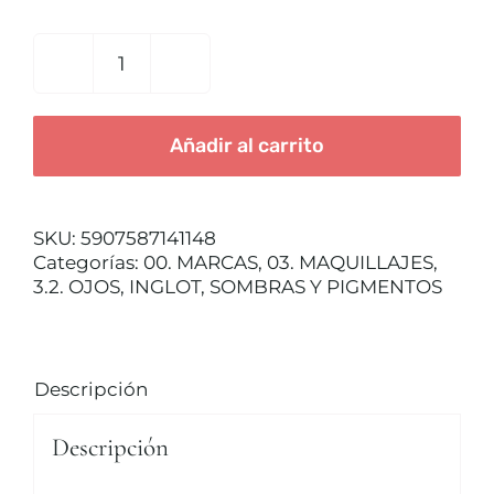
TRATAMIENTOS
INGLOT
pigmento
puro
MAQUILLAJES
Añadir al carrito
Nº114
cantidad
ACCESORIOS
SKU:
5907587141148
Categorías:
00. MARCAS
,
03. MAQUILLAJES
,
CUERPO Y BAÑO
3.2. OJOS
,
INGLOT
,
SOMBRAS Y PIGMENTOS
SOLAR
Descripción
HOMBRE
Descripción