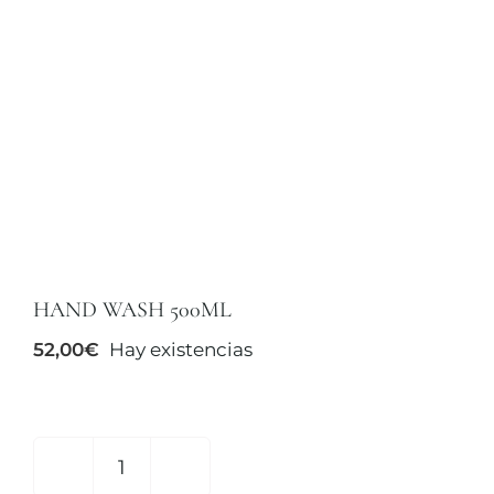
TRATAMIENTOS
MAQUILLAJES
ACCESORIOS
CUERPO Y BAÑO
HAND WASH 500ML
52,00
€
Hay existencias
SOLAR
HOMBRE
HAND