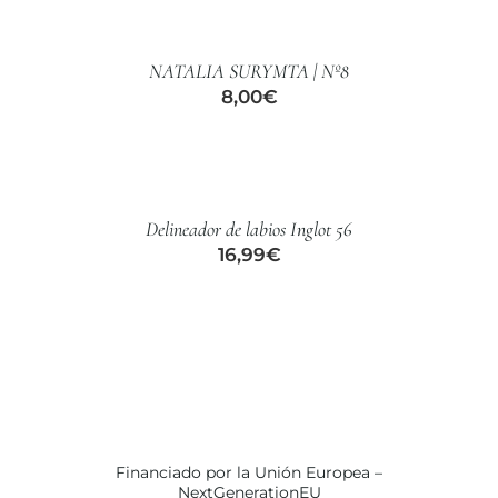
CARRITO
/
NATALIA SURYMTA | Nº8
DETALLES
8,00
€
AÑADIR
AL
CARRITO
/
Delineador de labios Inglot 56
DETALLES
16,99
€
Financiado por la Unión Europea –
NextGenerationEU