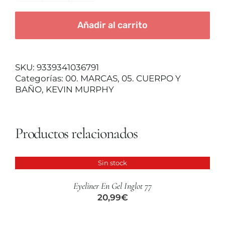
WASH
CUIDADO CAPILAR
500ML
Añadir al carrito
cantidad
SKU:
9339341036791
Categorías:
00. MARCAS
,
05. CUERPO Y
BAÑO
,
KEVIN MURPHY
Productos relacionados
Sin stock
DETALLES
Eyeliner En Gel Inglot 77
20,99
€
AÑADIR
AL