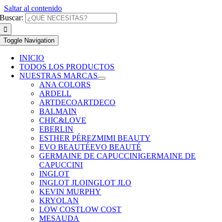
Saltar al contenido
Buscar:
Toggle Navigation
INICIO
TODOS LOS PRODUCTOS
NUESTRAS MARCAS
ANA COLORS
ARDELL
ARTDECO
ARTDECO
BALMAIN
CHIC&LOVE
EBERLIN
ESTHER PÉREZ
MIMI BEAUTY
EVO BEAUTÉ
EVO BEAUTÉ
GERMAINE DE CAPUCCINI
GERMAINE DE
CAPUCCINI
INGLOT
INGLOT JLO
INGLOT JLO
KEVIN MURPHY
KRYOLAN
LOW COST
LOW COST
MESAUDA