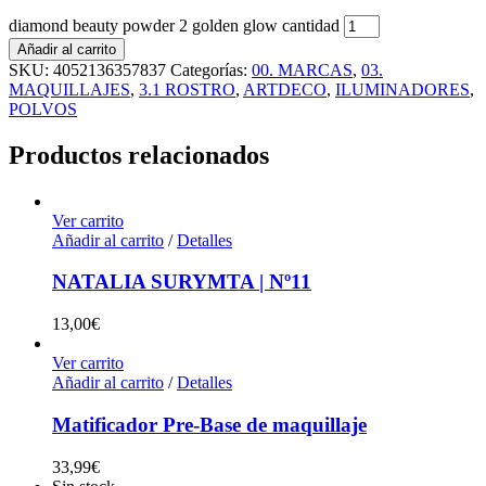
diamond beauty powder 2 golden glow cantidad
Añadir al carrito
SKU:
4052136357837
Categorías:
00. MARCAS
,
03.
MAQUILLAJES
,
3.1 ROSTRO
,
ARTDECO
,
ILUMINADORES
,
POLVOS
Productos relacionados
Ver carrito
Añadir al carrito
/
Detalles
NATALIA SURYMTA | Nº11
13,00
€
Ver carrito
Añadir al carrito
/
Detalles
Matificador Pre-Base de maquillaje
33,99
€