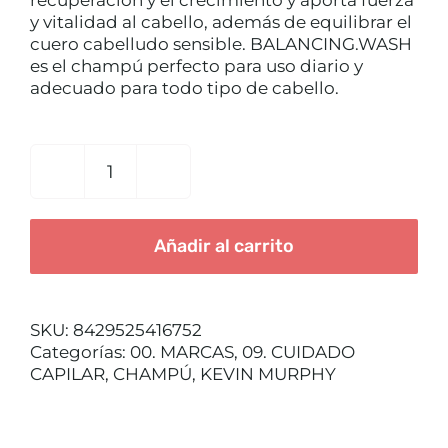
recuperación y el crecimiento y aporta fuerza
CUIDADO CAPILAR
y vitalidad al cabello, además de equilibrar el
cuero cabelludo sensible. BALANCING.WASH
es el champú perfecto para uso diario y
adecuado para todo tipo de cabello.
BALANCING
WASH
40ML
Añadir al carrito
KEVIN
MURPHY
cantidad
SKU:
8429525416752
Categorías:
00. MARCAS
,
09. CUIDADO
CAPILAR
,
CHAMPÚ
,
KEVIN MURPHY