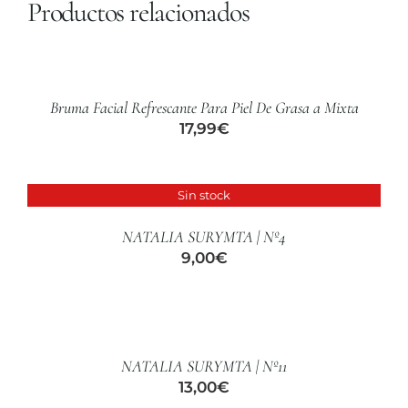
Productos relacionados
AÑADIR
AL
CARRITO
/
Bruma Facial Refrescante Para Piel De Grasa a Mixta
DETALLES
17,99
€
Sin stock
DETALLES
NATALIA SURYMTA | Nº4
9,00
€
AÑADIR
AL
CARRITO
/
NATALIA SURYMTA | Nº11
DETALLES
13,00
€