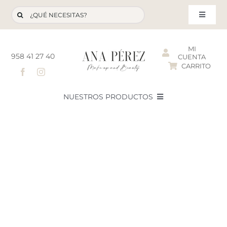
Saltar
Buscar:
al
Toggle
contenido
Navigat
MI
958 41 27 40
CUENTA
CARRITO
T
NUESTROS PRODUCTOS
NOVEDADES
NUESTROS FAVORITOS
LOTES PROMOCIONALES
LIQUIDACIÓN