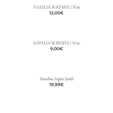
/
CUIDADO CAPILAR
NATALIA SURYMTA | Nº16
DETALLES
12,00
€
AÑADIR
AL
CARRITO
/
NATALIA SURYMTA | Nº20
DETALLES
9,00
€
AÑADIR
AL
CARRITO
/
Duraline Inglot (9ml)
DETALLES
19,99
€