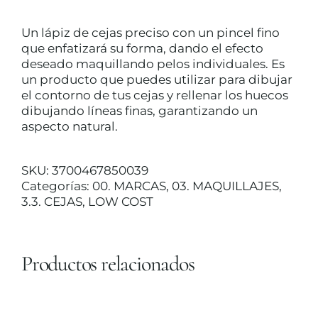
Un lápiz de cejas preciso con un pincel fino
TRATAMIENTOS
que enfatizará su forma, dando el efecto
deseado maquillando pelos individuales. Es
un producto que puedes utilizar para dibujar
MAQUILLAJES
el contorno de tus cejas y rellenar los huecos
dibujando líneas finas, garantizando un
aspecto natural.
ACCESORIOS
SKU:
3700467850039
CUERPO Y BAÑO
Categorías:
00. MARCAS
,
03. MAQUILLAJES
,
3.3. CEJAS
,
LOW COST
SOLAR
Productos relacionados
AÑADIR
HOMBRE
AL
CARRITO