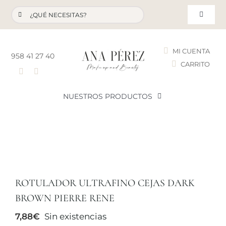
Saltar
Buscar:
al
Toggle
contenido
Navigat
MI CUENTA
958 41 27 40
CARRITO
T
NUESTROS PRODUCTOS
NOVEDADES
NUESTROS FAVORITOS
ROTULADOR ULTRAFINO CEJAS DARK
LOTES PROMOCIONALES
BROWN PIERRE RENE
7,88
€
Sin existencias
LIQUIDACIÓN