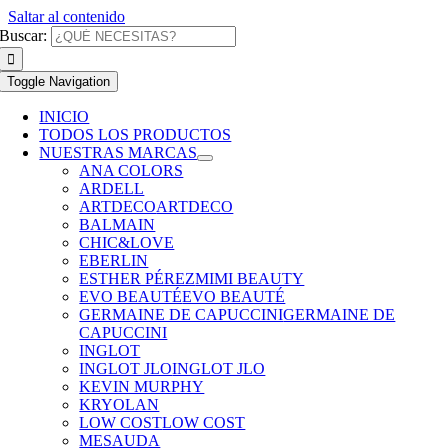
Saltar al contenido
Buscar:
Toggle Navigation
INICIO
TODOS LOS PRODUCTOS
NUESTRAS MARCAS
ANA COLORS
ARDELL
ARTDECO
ARTDECO
BALMAIN
CHIC&LOVE
EBERLIN
ESTHER PÉREZ
MIMI BEAUTY
EVO BEAUTÉ
EVO BEAUTÉ
GERMAINE DE CAPUCCINI
GERMAINE DE
CAPUCCINI
INGLOT
INGLOT JLO
INGLOT JLO
KEVIN MURPHY
KRYOLAN
LOW COST
LOW COST
MESAUDA