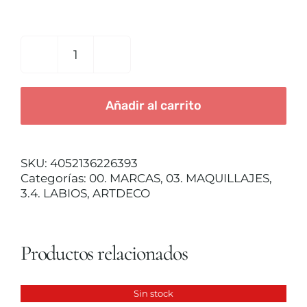
TRATAMIENTOS
Plumping
Lip
MAQUILLAJES
Fluid
Añadir al carrito
Nº28
Goddess
ACCESORIOS
cantidad
SKU:
4052136226393
CUERPO Y BAÑO
Categorías:
00. MARCAS
,
03. MAQUILLAJES
,
3.4. LABIOS
,
ARTDECO
SOLAR
Productos relacionados
HOMBRE
Sin stock
DETALLES