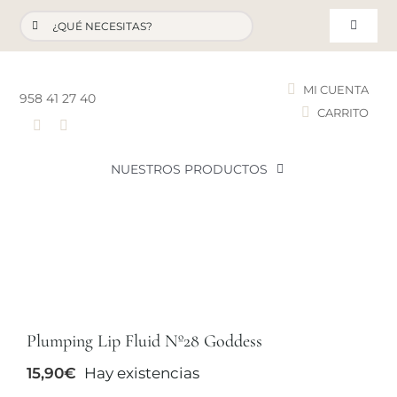
Saltar
Buscar:
al
Toggle
contenido
Navigat
MI CUENTA
958 41 27 40
CARRITO
T
NUESTROS PRODUCTOS
NOVEDADES
NUESTROS FAVORITOS
LOTES PROMOCIONALES
Plumping Lip Fluid Nº28 Goddess
15,90
€
Hay existencias
LIQUIDACIÓN