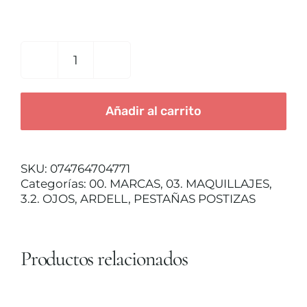
TRATAMIENTOS
PESTAÑAS
POSTIZAS
MAQUILLAJES
ARDELL
Añadir al carrito
422
NAKED
ACCESORIOS
LASHES
cantidad
SKU:
074764704771
CUERPO Y BAÑO
Categorías:
00. MARCAS
,
03. MAQUILLAJES
,
3.2. OJOS
,
ARDELL
,
PESTAÑAS POSTIZAS
SOLAR
Productos relacionados
HOMBRE
AÑADIR
AL
CARRITO