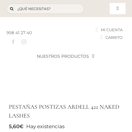
Saltar
Buscar:
al
Toggle
contenido
Navigat
MI CUENTA
958 41 27 40
CARRITO
T
NUESTROS PRODUCTOS
NOVEDADES
NUESTROS FAVORITOS
PESTAÑAS POSTIZAS ARDELL 422 NAKED
LOTES PROMOCIONALES
LASHES
5,60
€
Hay existencias
LIQUIDACIÓN