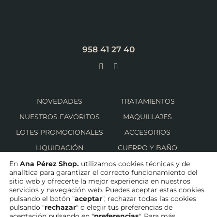
958 41 27 40
NOVEDADES
TRATAMIENTOS
NUESTROS FAVORITOS
MAQUILLAJES
LOTES PROMOCIONALES
ACCESORIOS
LIQUIDACIÓN
CUERPO Y BAÑO
SOLAR
CUIDADO CAPILAR
En
Ana Pérez Shop.
utilizamos cookies técnicas y de
analítica para garantizar el correcto funcionamiento del
HOMBRE
sitio web y ofrecerte la mejor experiencia en nuestros
servicios y navegación web. Puedes aceptar estas cookies
pulsando el botón "
aceptar
", rechazar todas las cookies
pulsando "
rechazar
" o elegir tus preferencias de
aceptación pulsando en "
preferencias
". Para más