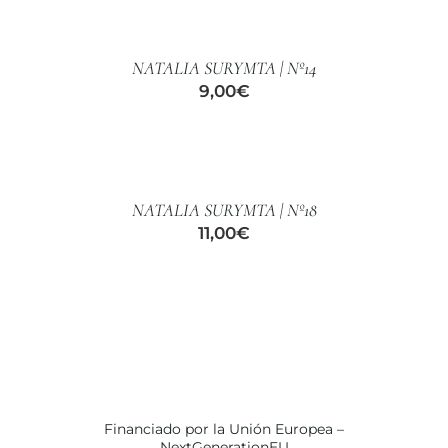
AL
CARRITO
/
NATALIA SURYMTA | Nº14
DETALLES
9,00
€
AÑADIR
AL
CARRITO
/
NATALIA SURYMTA | Nº18
DETALLES
11,00
€
Financiado por la Unión Europea –
NextGenerationEU