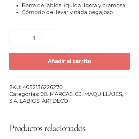
CUIDADO CAPILAR
Barra de labios líquida ligera y cremosa
Cómodo de llevar y nada pegajoso
LABIAL
MAT
PASSION
Añadir al carrito
LIP
FLUID
Nº51
cantidad
SKU:
4052136226270
Categorías:
00. MARCAS
,
03. MAQUILLAJES
,
3.4. LABIOS
,
ARTDECO
Productos relacionados