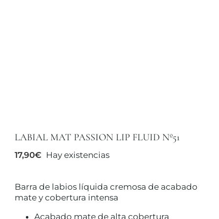
TRATAMIENTOS
MAQUILLAJES
ACCESORIOS
CUERPO Y BAÑO
LABIAL MAT PASSION LIP FLUID Nº51
17,90
€
Hay existencias
SOLAR
Barra de labios líquida cremosa de acabado
HOMBRE
mate y cobertura intensa
Acabado mate de alta cobertura