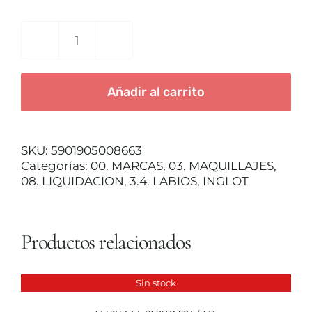
era:
es:
19,00€.
7,60€.
TRATAMIENTOS
LABIAL
INGLOT
DEEP
MAQUILLAJES
Añadir al carrito
PURPLE
517
cantidad
ACCESORIOS
SKU:
5901905008663
Categorías:
00. MARCAS
,
03. MAQUILLAJES
,
CUERPO Y BAÑO
08. LIQUIDACION
,
3.4. LABIOS
,
INGLOT
SOLAR
Productos relacionados
HOMBRE
Sin stock
DETALLES