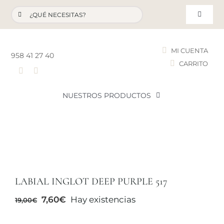
Saltar
Buscar:
al
Toggle
contenido
Navigat
MI CUENTA
958 41 27 40
CARRITO
T
NUESTROS PRODUCTOS
NOVEDADES
NUESTROS FAVORITOS
LABIAL INGLOT DEEP PURPLE 517
LOTES PROMOCIONALES
El
El
7,60
€
Hay existencias
19,00
€
precio
precio
original
actual
LIQUIDACIÓN