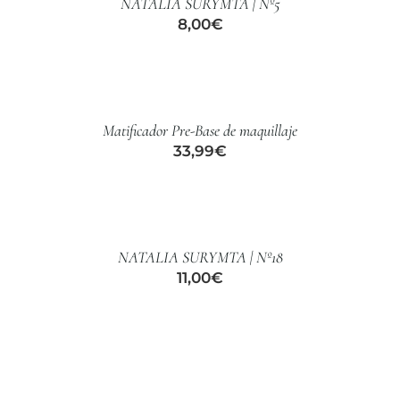
NATALIA SURYMTA | Nº5
CUIDADO CAPILAR
8,00
€
AÑADIR
AL
CARRITO
/
Matificador Pre-Base de maquillaje
DETALLES
33,99
€
AÑADIR
AL
CARRITO
/
NATALIA SURYMTA | Nº18
DETALLES
11,00
€