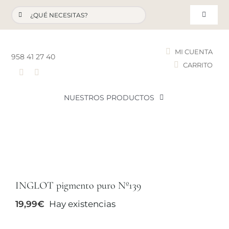
Saltar
Buscar:
al
Toggle
contenido
Navigat
MI CUENTA
958 41 27 40
CARRITO
T
NUESTROS PRODUCTOS
NOVEDADES
NUESTROS FAVORITOS
INGLOT pigmento puro Nº139
LOTES PROMOCIONALES
19,99
€
Hay existencias
LIQUIDACIÓN