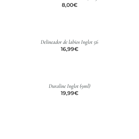
8,00
€
AÑADIR
AL
CARRITO
/
Delineador de labios Inglot 56
DETALLES
16,99
€
AÑADIR
AL
CARRITO
/
Duraline Inglot (9ml)
DETALLES
19,99
€