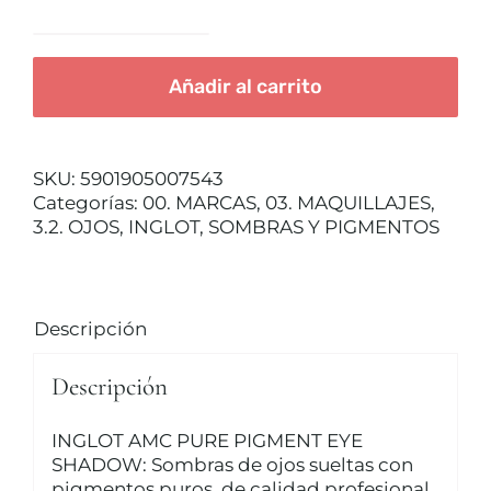
INGLOT
TRATAMIENTOS
pigmento
Añadir al carrito
puro
Nº139
MAQUILLAJES
cantidad
SKU:
5901905007543
Categorías:
00. MARCAS
,
03. MAQUILLAJES
,
ACCESORIOS
3.2. OJOS
,
INGLOT
,
SOMBRAS Y PIGMENTOS
CUERPO Y BAÑO
Descripción
SOLAR
Descripción
HOMBRE
INGLOT AMC PURE PIGMENT EYE
SHADOW: Sombras de ojos sueltas con
pigmentos puros, de calidad profesional.