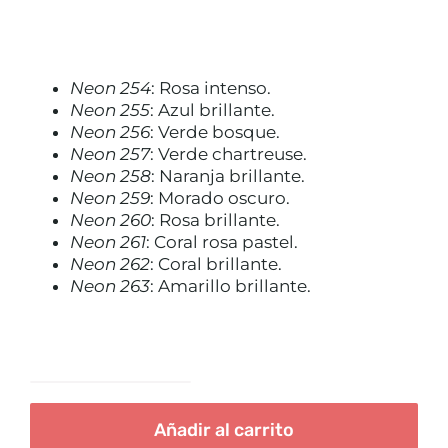
precio
precio
original
actual
era:
es:
TRATAMIENTOS
8,99€.
3,00€.
Neon 254
: Rosa intenso.
Neon 255
: Azul brillante.
MAQUILLAJES
Neon 256
: Verde bosque.
Neon 257
: Verde chartreuse.
Neon 258
: Naranja brillante.
ACCESORIOS
Neon 259
: Morado oscuro.
Neon 260
: Rosa brillante.
Neon 261
: Coral rosa pastel.
CUERPO Y BAÑO
Neon 262
: Coral brillante.
Neon 263
: Amarillo brillante.
SOLAR
Inglot
HOMBRE
freedom
Añadir al carrito
system