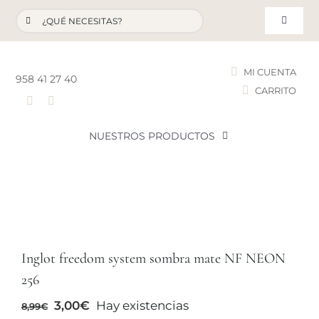
Saltar
Buscar:
al
Toggle
contenido
Navigat
MI CUENTA
958 41 27 40
CARRITO
T
NUESTROS PRODUCTOS
NOVEDADES
NUESTROS FAVORITOS
Inglot freedom system sombra mate NF NEON
LOTES PROMOCIONALES
256
El
El
3,00
€
Hay existencias
8,99
€
LIQUIDACIÓN