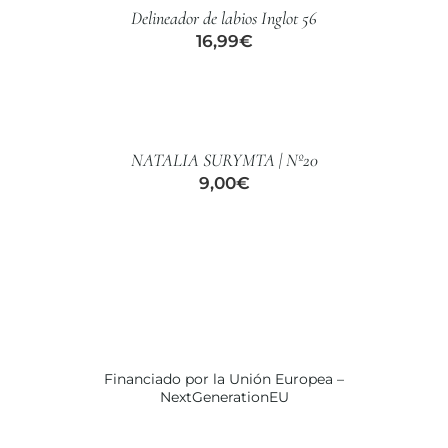
Delineador de labios Inglot 56
DETALLES
16,99
€
AÑADIR
AL
CARRITO
/
NATALIA SURYMTA | Nº20
DETALLES
9,00
€
Financiado por la Unión Europea –
NextGenerationEU