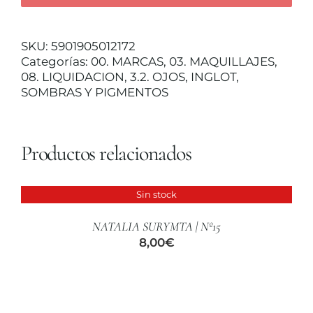
sombra
CUIDADO CAPILAR
mate
NF
SKU:
5901905012172
NEON
Categorías:
00. MARCAS
,
03. MAQUILLAJES
,
256
08. LIQUIDACION
,
3.2. OJOS
,
INGLOT
,
cantidad
SOMBRAS Y PIGMENTOS
Productos relacionados
Sin stock
DETALLES
NATALIA SURYMTA | Nº15
8,00
€
AÑADIR
AL
CARRITO
/