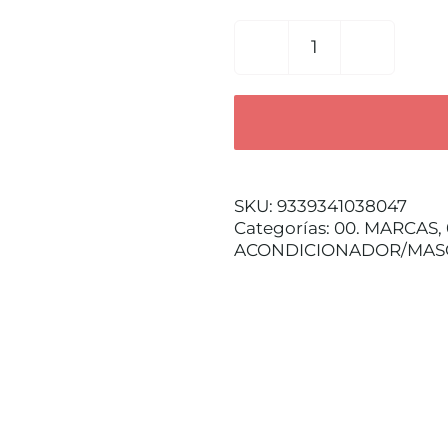
HYDRATE
ME.MASQUE
40ML
cantidad
SKU:
9339341038047
Categorías:
00. MARCAS
,
ACONDICIONADOR/MAS