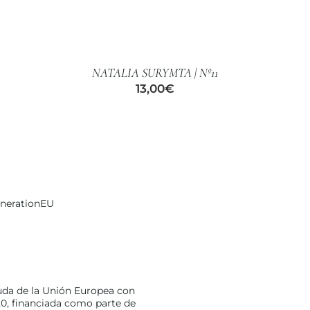
AÑADIR
AL
CARRITO
/
NATALIA SURYMTA | Nº11
DETALLES
13,00
€
enerationEU
uda de la Unión Europea con
0, financiada como parte de