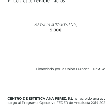
Productos relacionados
AÑADIR
AL
CARRITO
/
NATALIA SURYMTA | Nº14
DETALLES
9,00
€
Financiado por la Unión Europea – NextG
CENTRO DE ESTETICA ANA PEREZ, S.L
ha recibido una ay
cargo al Programa Operativo FEDER de Andalucía 2014-202