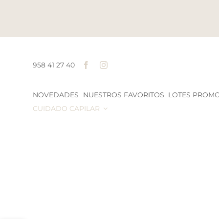
Saltar
al
contenido
958 41 27 40
NOVEDADES
NUESTROS FAVORITOS
LOTES PROM
CUIDADO CAPILAR