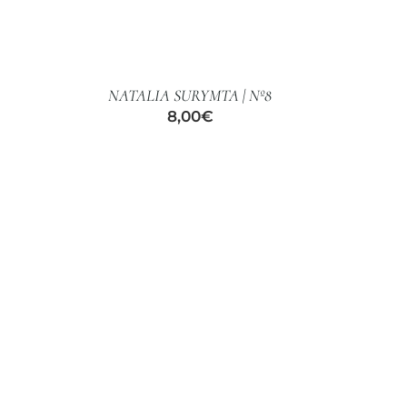
AÑADIR
AL
CARRITO
/
NATALIA SURYMTA | Nº8
DETALLES
8,00
€