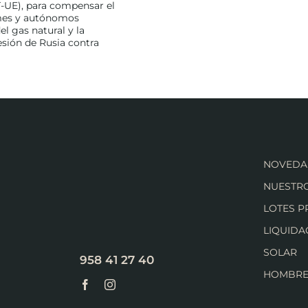
-UE), para compensar el
ymes y autónomos
l gas natural y la
esión de Rusia contra
NOVEDA
NUESTRO
LOTES 
LIQUIDA
SOLAR
958 41 27 40
HOMBR