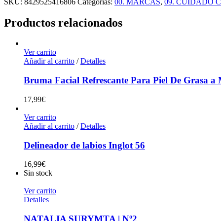
SKU:
8429525416806
Categorías:
00. MARCAS
,
09. CUIDADO 
Productos relacionados
Ver carrito
Añadir al carrito
/
Detalles
Bruma Facial Refrescante Para Piel De Grasa a 
17,99
€
Ver carrito
Añadir al carrito
/
Detalles
Delineador de labios Inglot 56
16,99
€
Sin stock
Ver carrito
Detalles
NATALIA SURYMTA | Nº2