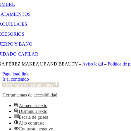
OMBRE
RATAMIENTOS
AQUILLAJES
CCESORIOS
UERPO Y BAÑO
UIDADO CAPILAR
NA PÉREZ MAKEA UP AND BEAUTY –
Aviso legal
–
Política de 
Page load link
Ir al contenido
Abrir barra de herramientas
Herramientas de accesibilidad
Aumentar texto
Disminuir texto
Escala de grises
Alto contraste
Contraste negativo