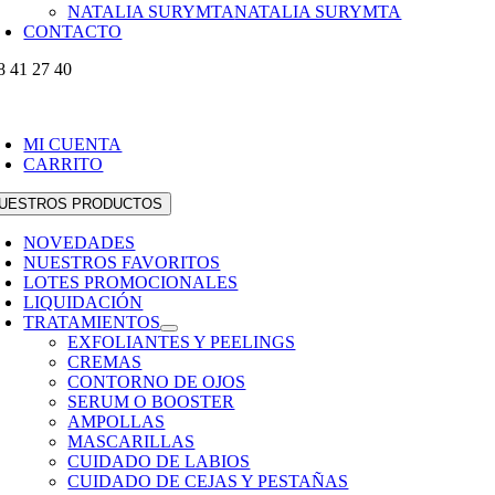
NATALIA SURYMTA
NATALIA SURYMTA
CONTACTO
8 41 27 40
MI CUENTA
CARRITO
UESTROS PRODUCTOS
NOVEDADES
NUESTROS FAVORITOS
LOTES PROMOCIONALES
LIQUIDACIÓN
TRATAMIENTOS
EXFOLIANTES Y PEELINGS
CREMAS
CONTORNO DE OJOS
SERUM O BOOSTER
AMPOLLAS
MASCARILLAS
CUIDADO DE LABIOS
CUIDADO DE CEJAS Y PESTAÑAS