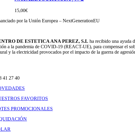
15,00
€
nanciado por la Unión Europea – NextGenerationEU
ENTRO DE ESTETICA ANA PEREZ, S.L
ha recibido una ayuda d
ión a la pandemia de COVID-19 (REACT-UE), para compensar el sobrecos
tural y la electricidad provocados por el impacto de la guerra de agresi
8 41 27 40
OVEDADES
UESTROS FAVORITOS
OTES PROMOCIONALES
IQUIDACIÓN
OLAR