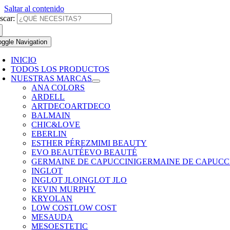
Saltar al contenido
scar:
oggle Navigation
INICIO
TODOS LOS PRODUCTOS
NUESTRAS MARCAS
ANA COLORS
ARDELL
ARTDECO
ARTDECO
BALMAIN
CHIC&LOVE
EBERLIN
ESTHER PÉREZ
MIMI BEAUTY
EVO BEAUTÉ
EVO BEAUTÉ
GERMAINE DE CAPUCCINI
GERMAINE DE CAPUCC
INGLOT
INGLOT JLO
INGLOT JLO
KEVIN MURPHY
KRYOLAN
LOW COST
LOW COST
MESAUDA
MESOESTETIC