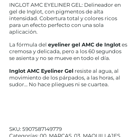
INGLOT AMC EYELINER GEL: Delineador en
gel de Inglot, con pigmentos de alta
intensidad. Cobertura total y colores ricos
TRATAMIENTOS
para un efecto perfecto con una sola
aplicación.
MAQUILLAJES
La fórmula del
eyeliner gel AMC de Inglot
es
cremosa y delicada, pero a los 60 segundos
se asienta y no se mueve en todo el día.
ACCESORIOS
Inglot AMC Eyeliner Gel
resiste al agua, al
movimiento de los párpados, a las horas, al
CUERPO Y BAÑO
sudor… No hace pliegues ni se cuartea.
SOLAR
HOMBRE
SKU:
5907587149779
Categorías:
00. MARCAS
,
03. MAQUILLAJES
,