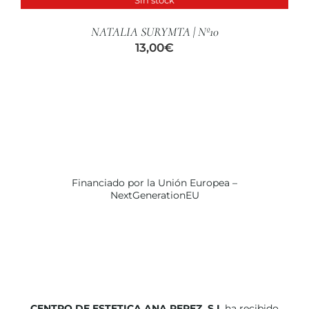
DETALLES
NATALIA SURYMTA | Nº10
13,00
€
Financiado por la Unión Europea –
NextGenerationEU
CENTRO DE ESTETICA ANA PEREZ, S.L
ha recibido