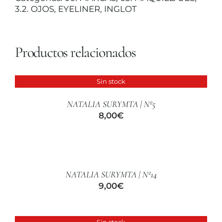
CUIDADO CAPILAR
3.2. OJOS
,
EYELINER
,
INGLOT
Productos relacionados
Sin stock
DETALLES
NATALIA SURYMTA | Nº5
8,00
€
AÑADIR
AL
CARRITO
/
NATALIA SURYMTA | Nº14
DETALLES
9,00
€
Sin stock