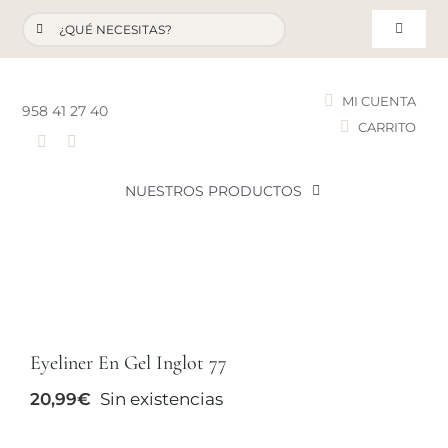
Saltar
Buscar:
al
Toggle
contenido
Navigat
MI CUENTA
958 41 27 40
CARRITO
T
NUESTROS PRODUCTOS
NOVEDADES
NUESTROS FAVORITOS
Eyeliner En Gel Inglot 77
LOTES PROMOCIONALES
20,99
€
Sin existencias
LIQUIDACIÓN