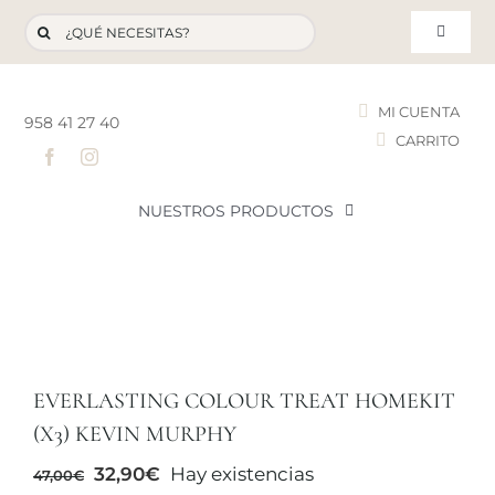
Saltar
Buscar:
al
Toggle
contenido
Navigat
MI CUENTA
958 41 27 40
CARRITO
T
NUESTROS PRODUCTOS
NOVEDADES
NUESTROS FAVORITOS
EVERLASTING COLOUR TREAT HOMEKIT
LOTES PROMOCIONALES
(X3) KEVIN MURPHY
El
El
32,90
€
Hay existencias
47,00
€
LIQUIDACIÓN