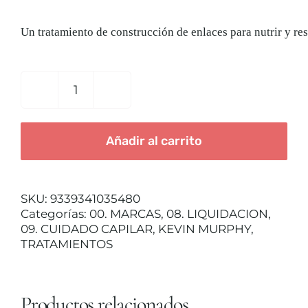
precio
precio
original
actual
era:
es:
Un tratamiento de construcción de enlaces para nutrir y rest
TRATAMIENTOS
47,00€.
32,90€.
MAQUILLAJES
EVERLASTING
COLOUR
TREAT
ACCESORIOS
Añadir al carrito
HOMEKIT
(X3)
KEVIN
CUERPO Y BAÑO
MURPHY
SKU:
9339341035480
cantidad
Categorías:
00. MARCAS
,
08. LIQUIDACION
,
SOLAR
09. CUIDADO CAPILAR
,
KEVIN MURPHY
,
TRATAMIENTOS
HOMBRE
Productos relacionados