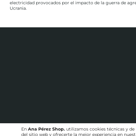
electricidad provocados por el impacto de la guerra de agr
Ucrania.
En
Ana Pérez Shop.
utilizamos cookies técnicas y de 
del sitio web y ofrecerte la mejor experiencia en nue