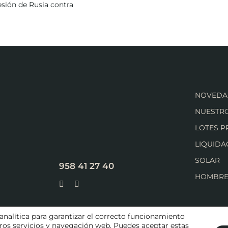
esión de Rusia contra
NOVEDA
NUESTRO
LOTES 
LIQUIDA
SOLAR
958 41 27 40
HOMBR
analítica para garantizar el correcto funcionamiento
stros servicios y navegación web. Puedes aceptar estas