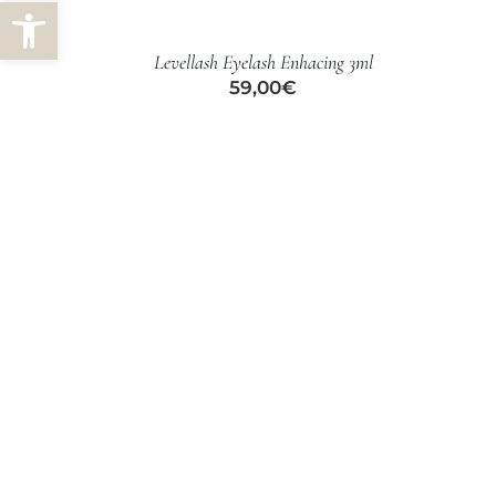
Abrir barra de herramientas
CARRITO
/
Levellash Eyelash Enhacing 3ml
DETALLES
59,00
€