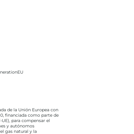
enerationEU
uda de la Unión Europea con
0, financiada como parte de
-UE), para compensar el
ymes y autónomos
l gas natural y la